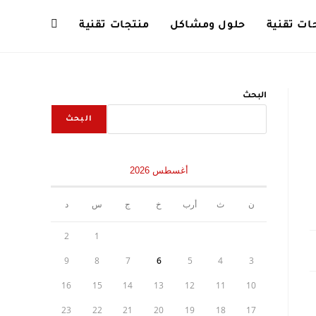
ت تقنية
حلول ومشاكل
منتجات تقنية
Toggle
website
البحث
البحث
search
أغسطس 2026
ن
ث
أرب
خ
ج
س
د
2
1
9
8
7
6
5
4
3
16
15
14
13
12
11
10
23
22
21
20
19
18
17