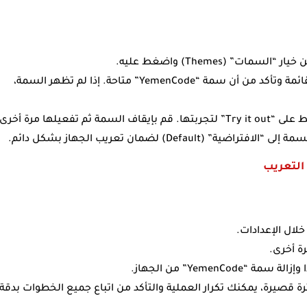
ات” (Themes) واضغط عليه.
: داخل متجر السمات، توجه إلى خيار القائمة وتأكد من أن سمة “YemenCode” متاحة. إذا لم تظهر السمة،
: اختر سمة “YemenCode” واضغط على “Try it out” لتجربتها. قم بإيقاف السمة ثم تفعيلها مرة أخرى
De) لضمان تعريب الجهاز بشكل دائم.
ة أخرى.
Yemen” من الجهاز.
رة قصيرة، يمكنك تكرار العملية والتأكد من اتباع جميع الخطوات بدقة.