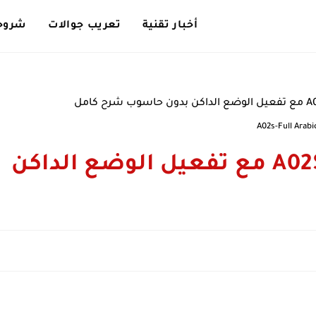
أخبار تقنية
تعريب جوالات
شروحا
A02s-Full Arabi
تعريب جوال سامسونج A02S مع تفعيل الوضع الداكن