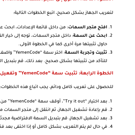
لتعريب الجهاز بشكل صحيح، اتبع الخطوات التالية:
افتح متجر السمات
: من داخل قائمة الإعدادات، ابحث عن خيار “السم
ابحث عن السمة
حاول تثبيتها مرة أخرى كما في الخطوة الأولى.
تثبيت وتجربة السمة
للتأكد من تثبيتها بشكل صحيح. بعد ذلك، قم بتبديل السمة إلى “الافتراضية” (fault
الخطوة الرابعة: تثبيت سمة “YemenCode” وتفعيل التعريب
للحصول على تعريب كامل ودائم، يجب اتباع هذه الخطوات:
بعد اختيار “Try it out”، أوقف سمة “YemenCode” من خلال الإعدادات.
قم بإعادة تشغيل الجهاز، ثم انتقل إلى متجر السمات مر
بعد تشغيل الجهاز، قم بتبديل السمة الافتراضية مجددًا وإزالة سمة “Code
في حال لم يتم التعريب بشكل كامل أو إذا اختفى بعد فت