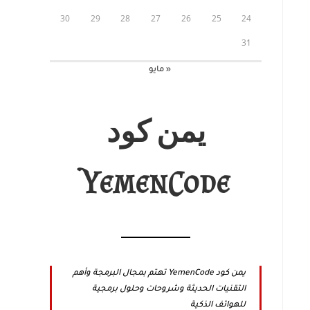
30
29
28
27
26
25
24
31
« مايو
يمن كود
YemenCode
يمن كود YemenCode تهتم بمجال البرمجة وأهم
التقنيات الحديثة وشروحات وحلول برمجية
للهواتف الذكية