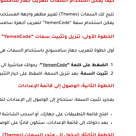
كيف يمكن استخدام السمات لتعريب جهاز سامسون
تتيح لك السمات (Themes) تغيير مظهر 
يمكن استخدام سمة “YemenCode” لتعريب أجهزة سامسونج بسهولة. إليك كيفية القيام بذلك:
الخطوة الأولى: تنزيل وتثبيت سمات “YemenCode”
أول خطوة لتعريب جهاز سامسونج باستخدام السمات هي 
الضغط على كلمة “
YemenCode
“
: يحولك مباشرة الى
تثبيت السمة
: بعد تنزيل السمة، اضغط على خيار التث
الخطوة الثانية: الوصول إلى قائمة الإعدادات
بمجرد تثبيت السمة، ستحتاج إلى الوصول إلى الإعدادات لتف
افتح قائمة التطبيقات على جهازك، أو اسحب الشاشة لل
بعد دخولك إلى قائمة الإعدادات، ستكون قادرًا على الوص
الخطوة الثالثة: الدخول إلى متجر السمات (Themes)