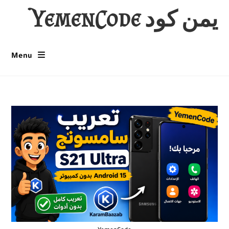
Ski
يمن كود YemenCode
t
conten
Menu