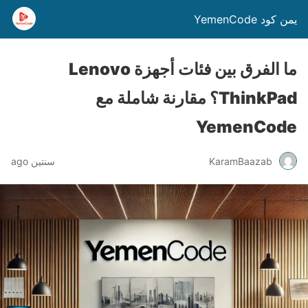
يمن كود YemenCode
ما الفرق بين فئات أجهزة Lenovo
ThinkPad؟ مقارنة شاملة مع
YemenCode
KaramBaazab
سنتين ago