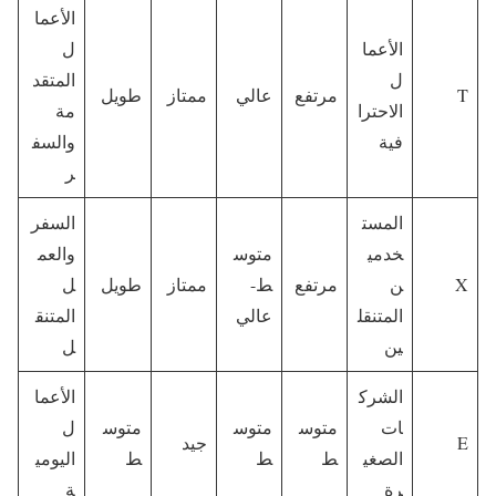
الأعما
الأعما
ل
ل
المتقد
T
مرتفع
عالي
ممتاز
طويل
الاحترا
مة
فية
والسف
ر
المست
السفر
خدمي
متوس
والعم
X
ن
مرتفع
ط-
ممتاز
طويل
ل
المتنقل
عالي
المتنق
ين
ل
الشرك
الأعما
ات
متوس
متوس
متوس
ل
E
جيد
الصغي
ط
ط
ط
اليومي
رة
ة