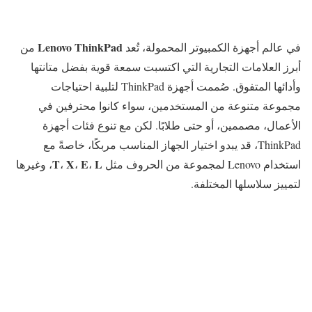
Lenovo ThinkPad
في عالم أجهزة الكمبيوتر المحمولة، تُعد
من
أبرز العلامات التجارية التي اكتسبت سمعة قوية بفضل متانتها
وأدائها المتفوق. صُممت أجهزة ThinkPad لتلبية احتياجات
مجموعة متنوعة من المستخدمين، سواء كانوا محترفين في
الأعمال، مصممين، أو حتى طلابًا. لكن مع تنوع فئات أجهزة
ThinkPad، قد يبدو اختيار الجهاز المناسب مربكًا، خاصةً مع
T
X
E
L
استخدام Lenovo لمجموعة من الحروف مثل
،
،
،
، وغيرها
لتمييز سلاسلها المختلفة.