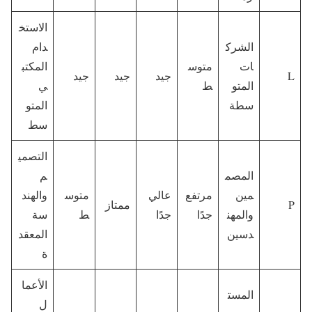
الاستخ
الشرك
دام
ات
متوس
المكتب
L
جيد
جيد
جيد
المتو
ط
ي
سطة
المتو
سط
التصمي
المصم
م
مين
مرتفع
عالي
متوس
والهند
P
ممتاز
والمهن
جدًا
جدًا
ط
سة
دسين
المعقد
ة
الأعما
المست
ل