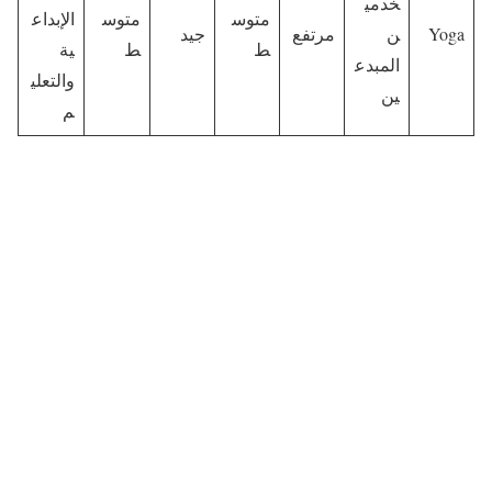
خدمي
متوس
متوس
الإبداع
Yoga
ن
مرتفع
جيد
ط
ط
ية
المبدع
والتعلي
ين
م