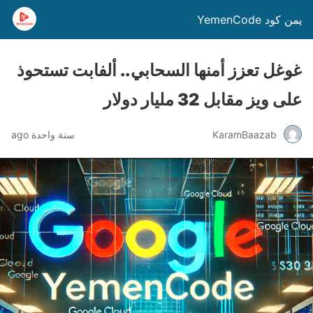
يمن كود YemenCode
غوغل تعزز أمنها السحابي.. ألفابت تستحوذ
على ويز مقابل 32 مليار دولار
KaramBaazab
سنة واحدة ago