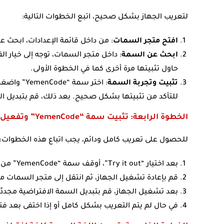
لتعريب الجهاز بشكل صحيح، اتبع الخطوات التالية:
افتح متجر السمات
: من داخل قائمة الإعدادات، ابحث عن خيار “السم
ابحث عن السمة
حاول تثبيتها مرة أخرى كما في الخطوة الأولى.
تثبيت وتجربة السمة
للتأكد من تثبيتها بشكل صحيح. بعد ذلك، قم بتبديل السمة إلى “الافتراضية” (fault
الخطوة الرابعة: تثبيت سمة “YemenCode” وتفعيل التعريب
للحصول على تعريب كامل ودائم، يجب اتباع هذه الخطوات:
بعد اختيار “Try it out”، أوقف سمة “YemenCode” من خلال الإعدادات.
قم بإعادة تشغيل الجهاز، ثم انتقل إلى متجر السمات مر
بعد تشغيل الجهاز، قم بتبديل السمة الافتراضية مجددًا وإزالة سمة “Code
في حال لم يتم التعريب بشكل كامل أو إذا اختفى بعد فت