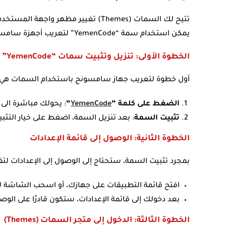
تتيح لك السمات (Themes) تغيير مظهر 
يمكن استخدام سمة “YemenCode” لتعريب أجهزة سامسونج بسهولة. إليك كيفية القيام بذلك:
الخطوة الأولى: تنزيل وتثبيت سمات “YemenCode”
أول خطوة لتعريب جهاز سامسونج باستخدام السمات هي 
الضغط على كلمة “
YemenCode
“
: يحولك مباشرة الى
تثبيت السمة
: بعد تنزيل السمة، اضغط على خيار التث
الخطوة الثانية: الوصول إلى قائمة الإعدادات
بمجرد تثبيت السمة، ستحتاج إلى الوصول إلى الإعدادات لتف
افتح قائمة التطبيقات على جهازك، أو اسحب الشاشة لل
بعد دخولك إلى قائمة الإعدادات، ستكون قادرًا على الوص
الخطوة الثالثة: الدخول إلى متجر السمات (Themes)