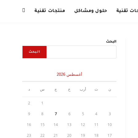
ت تقنية
حلول ومشاكل
منتجات تقنية
Toggle
website
البحث
البحث
search
أغسطس 2026
ن
ث
أرب
خ
ج
س
د
2
1
9
8
7
6
5
4
3
16
15
14
13
12
11
10
23
22
21
20
19
18
17