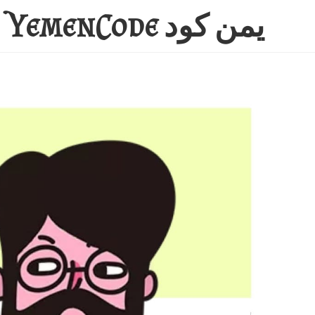
Ski
يمن كود YemenCode
t
conten