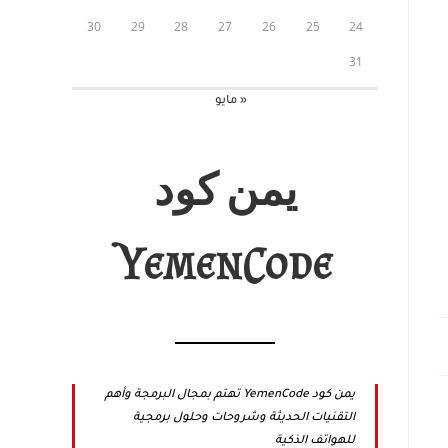
30
29
28
27
26
25
24
31
« مايو
يمن كود
YemenCode
يمن كود YemenCode تهتم بمجال البرمجة وأهم
التقنيات الحديثة وشروحات وحلول برمجية
للهواتف الذكية