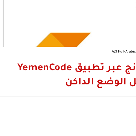
A21 Full-Arabic
تعريب جوال A21 سامسونج عبر تطبيق YemenCode
 الوضع الداكن