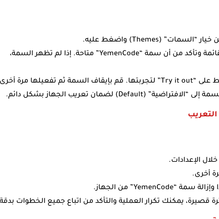
ات” (Themes) واضغط عليه.
: داخل متجر السمات، توجه إلى خيار القائمة وتأكد من أن سمة “YemenCode” متاحة. إذا لم تظهر السمة،
: اختر سمة “YemenCode” واضغط على “Try it out” لتجربتها. قم بإيقاف السمة ثم تفعيلها مرة أخرى
De) لضمان تعريب الجهاز بشكل دائم.
ة أخرى.
Yemen” من الجهاز.
رة قصيرة، يمكنك تكرار العملية والتأكد من اتباع جميع الخطوات بدقة.