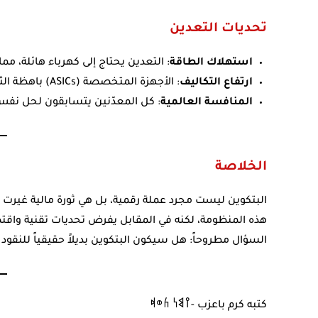
تحديات التعدين
استهلاك الطاقة
: التعدين يحتاج إلى كهرباء هائلة، مما
ارتفاع التكاليف
: الأجهزة المتخصصة (ASICs) باهظة الثمن.
المنافسة العالمية
: كل المعدّنين يتسابقون لحل نفس ا
الخلاصة
البتكوين ليست مجرد عملة رقمية، بل هي ثورة مالية غيرت نظ
هذه المنظومة، لكنه في المقابل يفرض تحديات تقنية واقتصاد
السؤال مطروحاً: هل سيكون البتكوين بديلاً حقيقياً للنقود
كتبه كرم باعزب -𐩺𐩣𐩬 𐩫𐩥𐩵