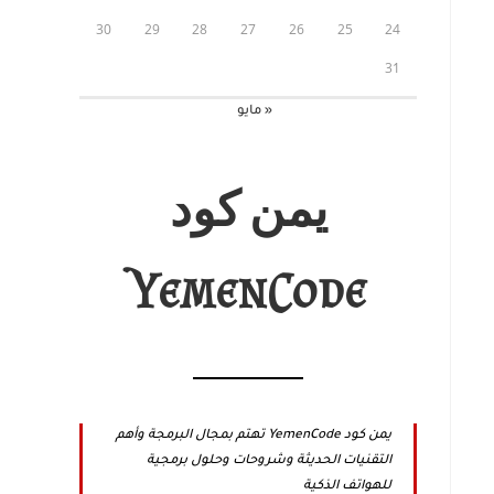
30
29
28
27
26
25
24
31
« مايو
يمن كود
YemenCode
يمن كود YemenCode تهتم بمجال البرمجة وأهم
التقنيات الحديثة وشروحات وحلول برمجية
للهواتف الذكية