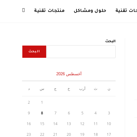
ت تقنية
حلول ومشاكل
منتجات تقنية
Toggle
website
البحث
البحث
search
أغسطس 2026
ن
ث
أرب
خ
ج
س
د
2
1
9
8
7
6
5
4
3
16
15
14
13
12
11
10
23
22
21
20
19
18
17