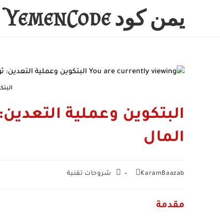
Ski
يمن كود YemenCode
t
conten
البتك
البتكوين وعملية التعدين:
المال
Post
Post
KaramBaazab
شروحات تقنية
category:
author:
مقدمة