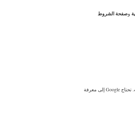
ة
صفحة الشروط
و
إذا كان موقعك جديدًا ولا يحتوي على عدد كافٍ من الزيارات أو المحتوى، فمن المحتمل أن يتم رفضه. تحتاج Google إلى معرفة