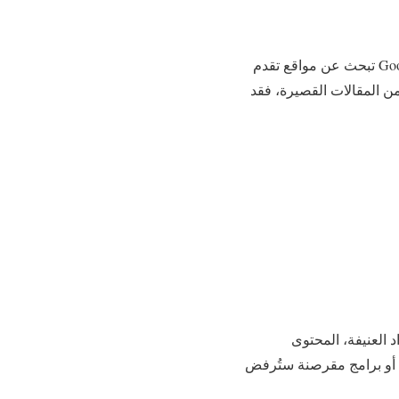
من أبرز الأسباب التي تؤدي إلى رفض Google AdSense هو وجود محتوى غير كافٍ أو غير ملائم. Google تبحث عن مواقع تقدم
ن المقالات القصيرة، فقد
 المحظور يتضمن المواد العنيفة، المحتوى
ة أو برامج مقرصنة ستُرفض