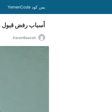
يمن كود YemenCode
أسباب رفض قبول موقعك في Google AdSense 
KaramBaazab