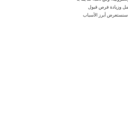
فضل وزيادة فرص قبول
ر التي تضعها Google AdSense. في هذا المقال، سنستعرض أبرز الأسباب